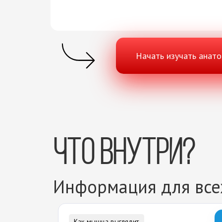
Начать изучать анат
Что внутри?
Информация для всех
Как мышца выглядит