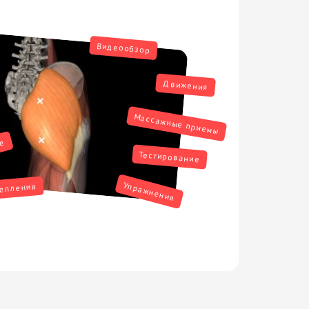
Видеообзор
Движения
Массажные приемы
ие
Тестирование
Упражнения
репления