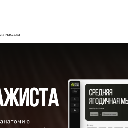
ла массажа
ажиста
 анатомию