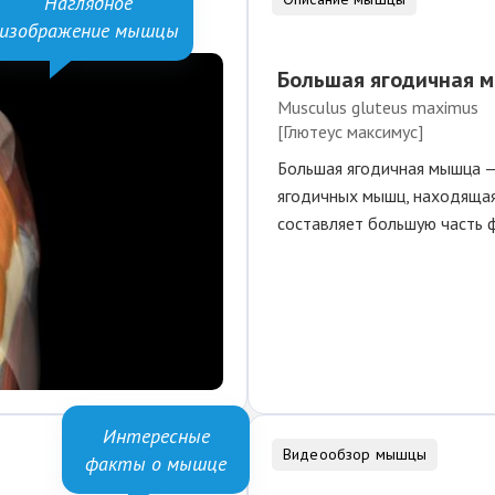
Наглядное
изображение мышцы
Большая ягодичная 
Musculus gluteus maximus
[Глютеус максимус]
Большая ягодичная мышца —
ягодичных мышц, находящая
составляет большую часть 
Интересные
Видеообзор мышцы
факты о мышце