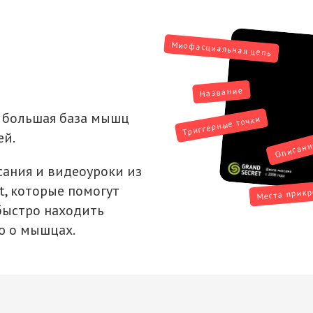
Миофасциальная цепь
Название
о большая база мышц
Триггерные точки
ей.
Описан
сания и видеоуроки из
t, которые помогут
Места прик
 быстро находить
 о мышцах.