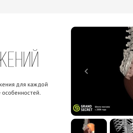
жений
жения для каждой
 особенностей.