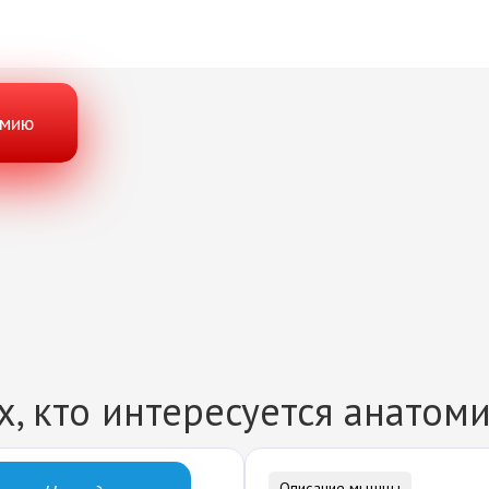
омию
, кто интересуется анатом
Описание мышцы