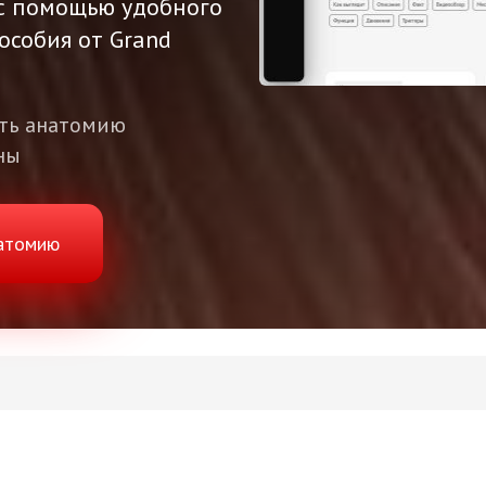
с
помощью удобного
особия от Grand
ать анатомию
ны
натомию